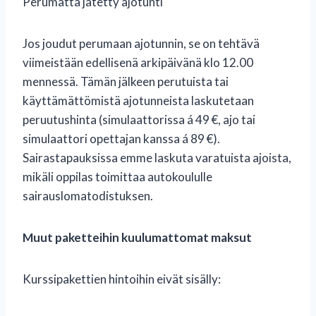
Perumatta jätetty ajotunti
Jos joudut perumaan ajotunnin, se on tehtävä
viimeistään edellisenä arkipäivänä klo 12.00
mennessä. Tämän jälkeen perutuista tai
käyttämättömistä ajotunneista laskutetaan
peruutushinta (simulaattorissa á 49 €, ajo tai
simulaattori opettajan kanssa á 89 €).
Sairastapauksissa emme laskuta varatuista ajoista,
mikäli oppilas toimittaa autokoululle
sairauslomatodistuksen.
Muut paketteihin kuulumattomat maksut
Kurssipakettien hintoihin eivät sisälly: