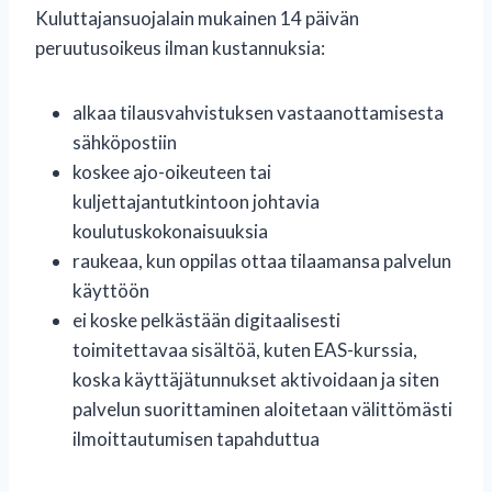
Kuluttajansuojalain mukainen 14 päivän
peruutusoikeus ilman kustannuksia:
alkaa tilausvahvistuksen vastaanottamisesta
sähköpostiin
koskee ajo-oikeuteen tai
kuljettajantutkintoon johtavia
koulutuskokonaisuuksia
raukeaa, kun oppilas ottaa tilaamansa palvelun
käyttöön
ei koske pelkästään digitaalisesti
toimitettavaa sisältöä, kuten EAS-kurssia,
koska käyttäjätunnukset aktivoidaan ja siten
palvelun suorittaminen aloitetaan välittömästi
ilmoittautumisen tapahduttua