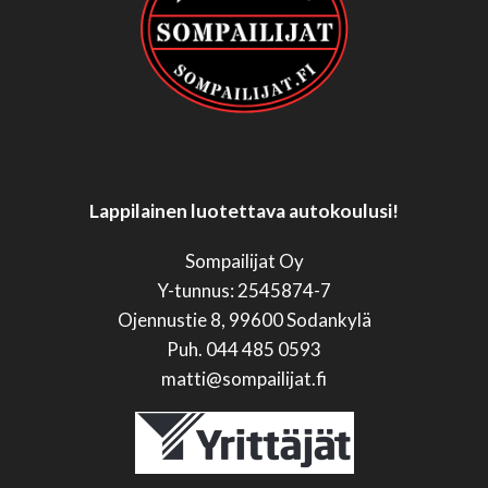
Lappilainen luotettava autokoulusi!
Sompailijat Oy
Y-tunnus: 2545874-7
Ojennustie 8, 99600 Sodankylä
Puh. 044 485 0593
matti@sompailijat.fi