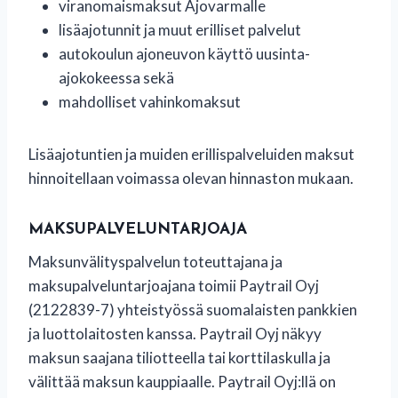
viranomaismaksut Ajovarmalle
lisäajotunnit ja muut erilliset palvelut
autokoulun ajoneuvon käyttö uusinta-
ajokokeessa sekä
mahdolliset vahinkomaksut
Lisäajotuntien ja muiden erillispalveluiden maksut
hinnoitellaan voimassa olevan hinnaston mukaan.
MAKSUPALVELUNTARJOAJA
Maksunvälityspalvelun toteuttajana ja
maksupalveluntarjoajana toimii Paytrail Oyj
(2122839-7) yhteistyössä suomalaisten pankkien
ja luottolaitosten kanssa. Paytrail Oyj näkyy
maksun saajana tiliotteella tai korttilaskulla ja
välittää maksun kauppiaalle. Paytrail Oyj:llä on