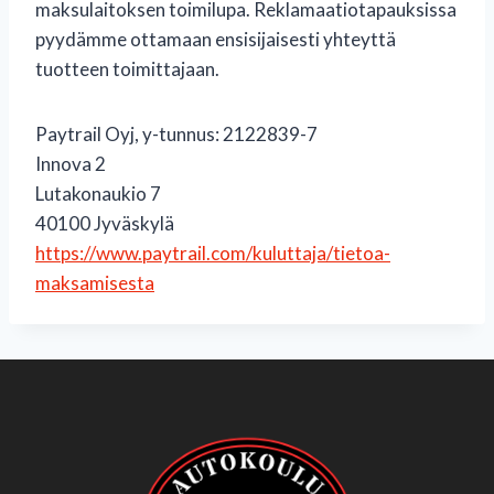
maksulaitoksen toimilupa. Reklamaatiotapauksissa
pyydämme ottamaan ensisijaisesti yhteyttä
tuotteen toimittajaan.
Paytrail Oyj, y-tunnus: 2122839-7
Innova 2
Lutakonaukio 7
40100 Jyväskylä
https://www.paytrail.com/kuluttaja/tietoa-
maksamisesta