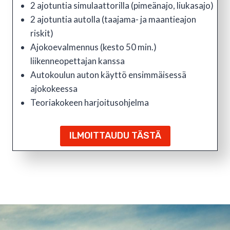
2 ajotuntia simulaattorilla (pimeänajo, liukasajo)
2 ajotuntia autolla (taajama- ja maantieajon
riskit)
Ajokoevalmennus (kesto 50 min.)
liikenneopettajan kanssa
Autokoulun auton käyttö ensimmäisessä
ajokokeessa
Teoriakokeen harjoitusohjelma
ILMOITTAUDU TÄSTÄ