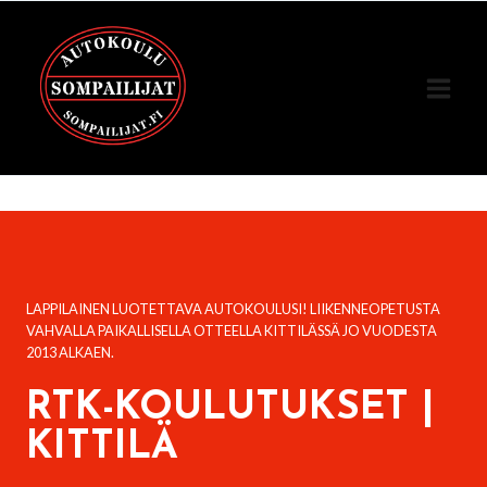
Siirry
sisältöön
LAPPILAINEN LUOTETTAVA AUTOKOULUSI! LIIKENNEOPETUSTA
VAHVALLA PAIKALLISELLA OTTEELLA KITTILÄSSÄ JO VUODESTA
2013 ALKAEN.
RTK-KOULUTUKSET |
KITTILÄ