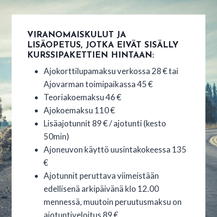
VIRANOMAISKULUT JA
LISÄOPETUS, JOTKA EIVÄT SISÄLLY
KURSSIPAKETTIEN HINTAAN:
Ajokorttilupamaksu verkossa 28 € tai
Ajovarman toimipaikassa 45 €
Teoriakoemaksu 46 €
Ajokoemaksu 110 €
Lisäajotunnit 89 € / ajotunti (kesto
50min)
Ajoneuvon käyttö uusintakokeessa 135
€
Ajotunnit peruttava viimeistään
edellisenä arkipäivänä klo 12.00
mennessä, muutoin peruutusmaksu on
ajotuntiveloitus 89 €