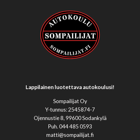
Lappilainen luotettava autokoulusi!
Sompailijat Oy
Y-tunnus: 2545874-7
Ojennustie 8, 99600 Sodankylä
Puh. 044 485 0593
matti@sompailijat.fi