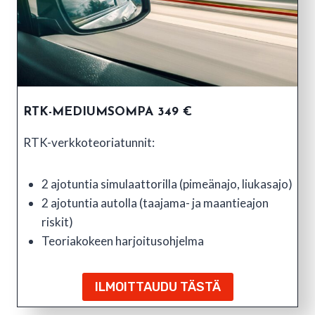
RTK-MEDIUMSOMPA 349 €
RTK-verkkoteoriatunnit:
2 ajotuntia simulaattorilla (pimeänajo, liukasajo)
2 ajotuntia autolla (taajama- ja maantieajon
riskit)
Teoriakokeen harjoitusohjelma
ILMOITTAUDU TÄSTÄ