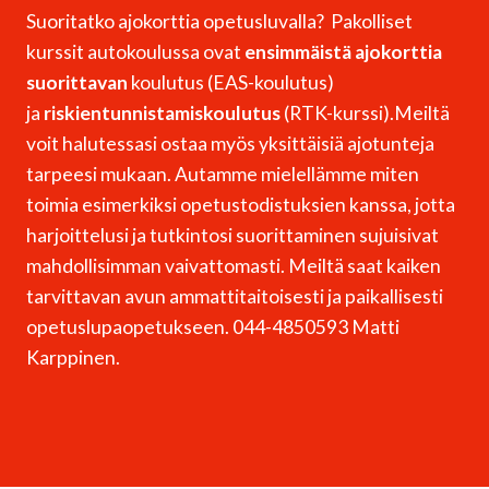
Suoritatko ajokorttia opetusluvalla? Pakolliset
kurssit autokoulussa ovat
ensimmäistä ajokorttia
suorittavan
koulutus (EAS-koulutus)
ja
riskientunnistamiskoulutus
(RTK-kurssi).Meiltä
voit halutessasi ostaa myös yksittäisiä ajotunteja
tarpeesi mukaan. Autamme mielellämme miten
toimia esimerkiksi opetustodistuksien kanssa, jotta
harjoittelusi ja tutkintosi suorittaminen sujuisivat
mahdollisimman vaivattomasti. Meiltä saat kaiken
tarvittavan avun ammattitaitoisesti ja paikallisesti
opetuslupaopetukseen. 044-4850593 Matti
Karppinen.