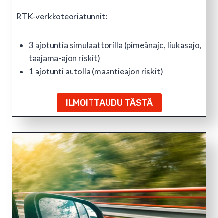
RTK-verkkoteoriatunnit:
3 ajotuntia simulaattorilla (pimeänajo, liukasajo,
taajama-ajon riskit)
1 ajotunti autolla (maantieajon riskit)
ILMOITTAUDU TÄSTÄ