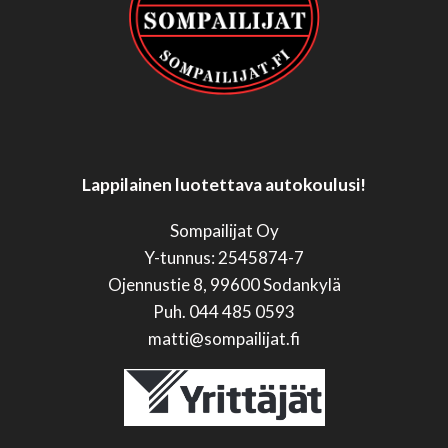
Lappilainen luotettava autokoulusi!
Sompailijat Oy
Y-tunnus: 2545874-7
Ojennustie 8, 99600 Sodankylä
Puh. 044 485 0593
matti@sompailijat.fi