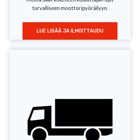
turvalliseen moottoripyöräilyyn.
LUE LISÄÄ JA ILMOITTAUDU