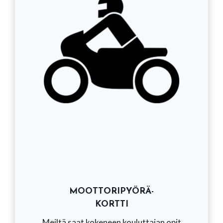
MOOTTORIPYÖRÄ-
KORTTI
Meiltä saat kokeneen kouluttajan opit