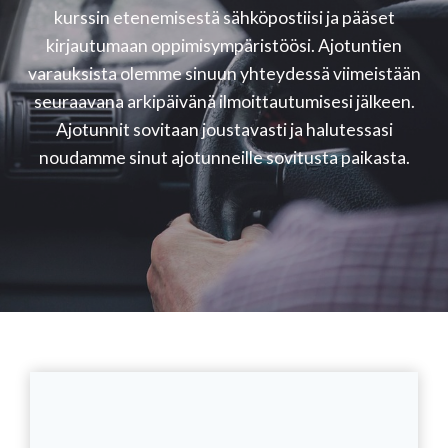
kurssin etenemisestä sähköpostiisi ja pääset
kirjautumaan oppimisympäristöösi. Ajotuntien
varauksista olemme sinuun yhteydessä viimeistään
seuraavana arkipäivänä ilmoittautumisesi jälkeen.
Ajotunnit sovitaan joustavasti ja halutessasi
noudamme sinut ajotunneille sovitusta paikasta.